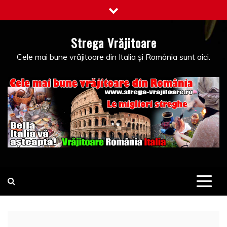
Skip
to
content
Strega Vrăjitoare
Cele mai bune vrăjitoare din Italia și România sunt aici.