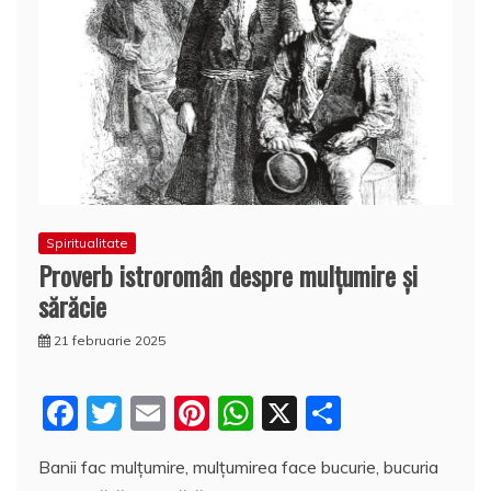
Spiritualitate
Proverb istroromân despre mulțumire și
sărăcie
21 februarie 2025
F
T
E
Pi
W
X
P
a
w
m
nt
h
a
Banii fac mulţumire, mulţumirea face bucurie, bucuria
c
itt
ai
er
at
rt