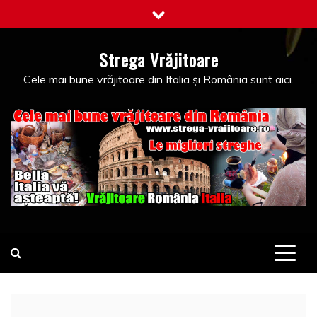
Skip
to
content
Strega Vrăjitoare
Cele mai bune vrăjitoare din Italia și România sunt aici.