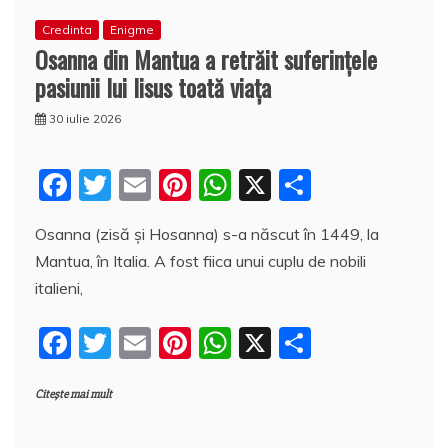
Credinta
Enigme
Osanna din Mantua a retrăit suferințele
pasiunii lui Iisus toată viaţa
30 iulie 2026
F
T
E
Pi
W
X
P
a
w
m
nt
h
a
Osanna (zisă şi Hosanna) s-a născut în 1449, la
c
itt
ai
er
at
rt
Mantua, în Italia. A fost fiica unui cuplu de nobili
e
er
l
e
s
aj
italieni,
b
st
A
e
F
T
E
Pi
W
X
P
o
p
a
a
w
m
nt
h
a
o
p
z
Citește mai mult
c
itt
ai
er
at
rt
k
ă
e
er
l
e
s
aj