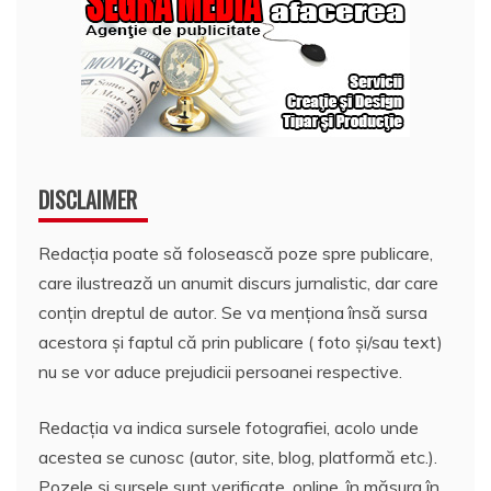
DISCLAIMER
Redacția poate să folosească poze spre publicare,
care ilustrează un anumit discurs jurnalistic, dar care
conțin dreptul de autor. Se va menționa însă sursa
acestora și faptul că prin publicare ( foto și/sau text)
nu se vor aduce prejudicii persoanei respective.
Redacția va indica sursele fotografiei, acolo unde
acestea se cunosc (autor, site, blog, platformă etc.).
Pozele și sursele sunt verificate, online, în măsura în