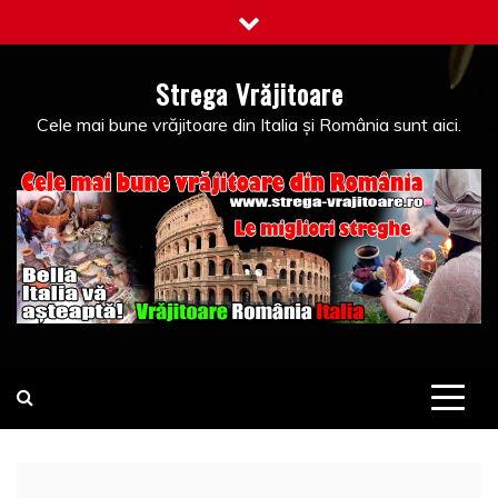
Skip
to
content
Strega Vrăjitoare
Cele mai bune vrăjitoare din Italia și România sunt aici.