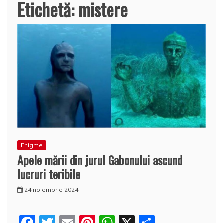
Etichetă:
mistere
Enigme
Apele mării din jurul Gabonului ascund
lucruri teribile
24 noiembrie 2024
F
T
E
Pi
W
X
P