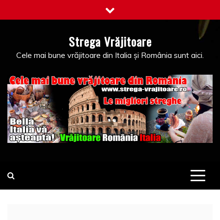
Skip
to
content
Strega Vrăjitoare
Cele mai bune vrăjitoare din Italia și România sunt aici.