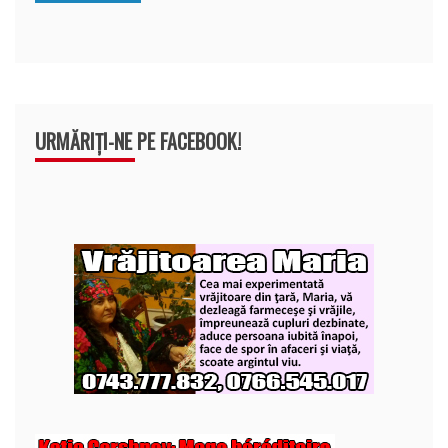
k
ă
URMĂRIȚI-NE PE FACEBOOK!