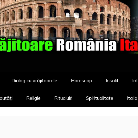
Dialog cu vrăjitoarele
Horoscop
Insolit
Int
outăți
Religie
Ritualuiri
Spiritualitate
Itali