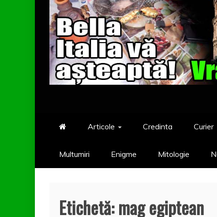
Articole
Credinta
Curier
Multumiri
Enigme
Mitologie
N
Etichetă:
mag egiptean