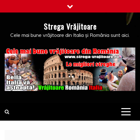
Skip
to
content
Strega Vrăjitoare
Cele mai bune vrăjitoare din Italia și România sunt aici.