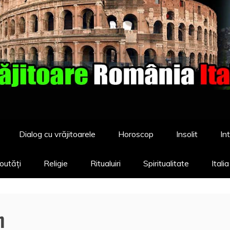
Dialog cu vrăjitoarele
Horoscop
Insolit
Int
outăți
Religie
Ritualuiri
Spiritualitate
Itali
n