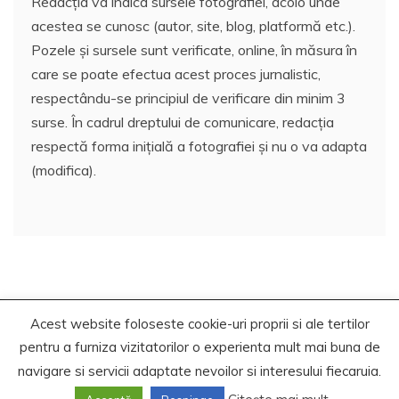
Redacția va indica sursele fotografiei, acolo unde
acestea se cunosc (autor, site, blog, platformă etc.).
Pozele și sursele sunt verificate, online, în măsura în
care se poate efectua acest proces jurnalistic,
respectându-se principiul de verificare din minim 3
surse. În cadrul dreptului de comunicare, redacția
respectă forma inițială a fotografiei și nu o va adapta
(modifica).
Acest website foloseste cookie-uri proprii si ale tertilor
Copyrights. © 2021 Segra Media
pentru a furniza vizitatorilor o experienta mult mai buna de
Proudly powered by WordPress
|
Theme: Recent News
navigare si servicii adaptate nevoilor si interesului fiecaruia.
by
Candid Themes
.