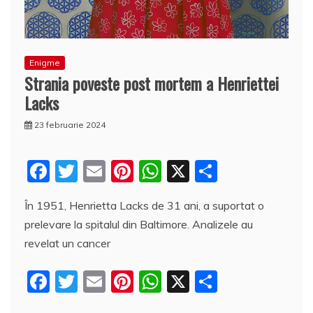
Enigme
Strania poveste post mortem a Henriettei
Lacks
23 februarie 2024
F
T
E
Pi
W
X
P
a
w
m
nt
h
a
În 1951, Henrietta Lacks de 31 ani, a suportat o
c
itt
ai
er
at
rt
prelevare la spitalul din Baltimore. Analizele au
e
er
l
e
s
aj
revelat un cancer
b
st
A
e
F
T
E
Pi
W
X
P
o
p
a
a
w
m
nt
h
a
o
p
z