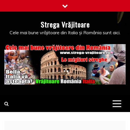
Skip
to
content
Strega Vrăjitoare
Cele mai bune vrăjitoare din Italia și România sunt aici.