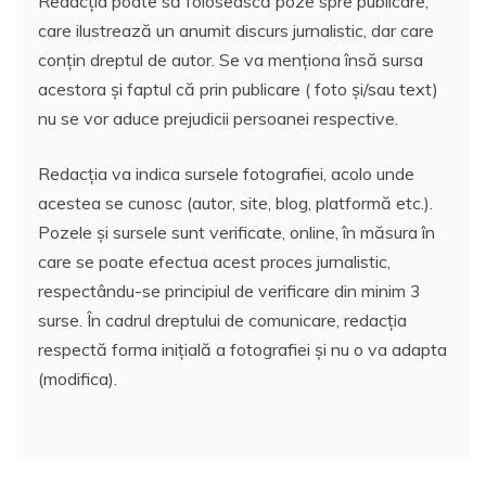
Redacția poate să folosească poze spre publicare,
care ilustrează un anumit discurs jurnalistic, dar care
conțin dreptul de autor. Se va menționa însă sursa
acestora și faptul că prin publicare ( foto și/sau text)
nu se vor aduce prejudicii persoanei respective.
Redacția va indica sursele fotografiei, acolo unde
acestea se cunosc (autor, site, blog, platformă etc.).
Pozele și sursele sunt verificate, online, în măsura în
care se poate efectua acest proces jurnalistic,
respectându-se principiul de verificare din minim 3
surse. În cadrul dreptului de comunicare, redacția
respectă forma inițială a fotografiei și nu o va adapta
(modifica).