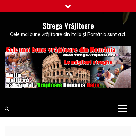
Skip
to
content
Strega Vrăjitoare
Cele mai bune vrăjitoare din Italia și România sunt aici.