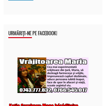
k
ă
URMĂRIȚI-NE PE FACEBOOK!