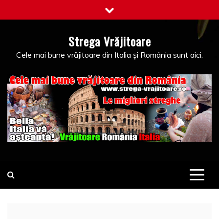
Skip
to
content
Strega Vrăjitoare
Cele mai bune vrăjitoare din Italia și România sunt aici.