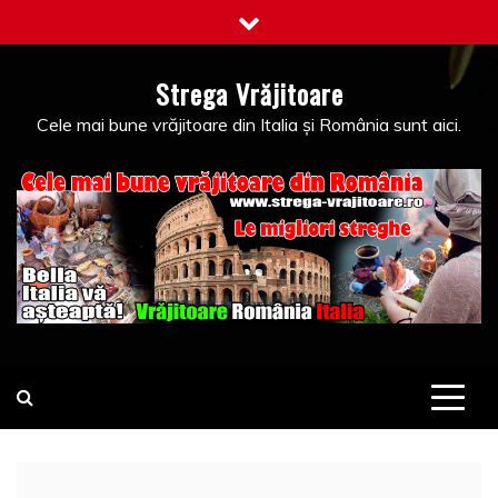
Skip
to
content
Strega Vrăjitoare
Cele mai bune vrăjitoare din Italia și România sunt aici.