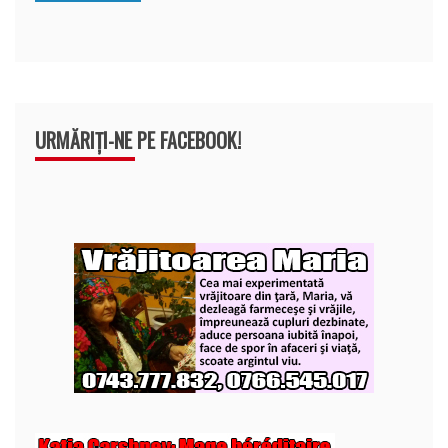
k
ă
URMĂRIȚI-NE PE FACEBOOK!