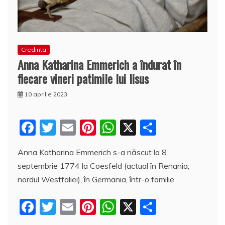
Credinta
Anna Katharina Emmerich a îndurat în
fiecare vineri patimile lui Iisus
10 aprilie 2023
F
T
E
Pi
W
X
P
a
w
m
nt
h
a
Anna Katharina Emmerich s-a născut la 8
c
itt
ai
er
at
rt
septembrie 1774 la Coesfeld (actual în Renania,
e
er
l
e
s
aj
nordul Westfaliei), în Germania, într-o familie
b
st
A
e
F
T
E
Pi
W
X
P
o
p
a
a
w
m
nt
h
a
o
p
z