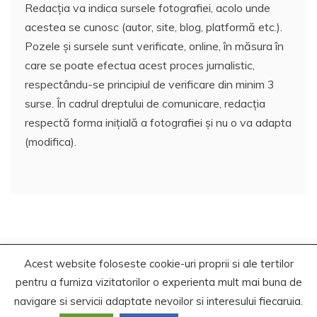
Redacția va indica sursele fotografiei, acolo unde
acestea se cunosc (autor, site, blog, platformă etc.).
Pozele și sursele sunt verificate, online, în măsura în
care se poate efectua acest proces jurnalistic,
respectându-se principiul de verificare din minim 3
surse. În cadrul dreptului de comunicare, redacția
respectă forma inițială a fotografiei și nu o va adapta
(modifica).
Acest website foloseste cookie-uri proprii si ale tertilor
Copyrights. © 2021 Segra Media
pentru a furniza vizitatorilor o experienta mult mai buna de
Proudly powered by WordPress
|
Theme: Recent News
navigare si servicii adaptate nevoilor si interesului fiecaruia.
by
Candid Themes
.