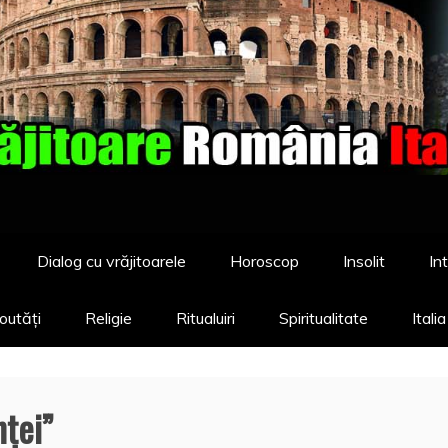
Dialog cu vrăjitoarele
Horoscop
Insolit
Int
outăți
Religie
Ritualuiri
Spiritualitate
Itali
ţei”