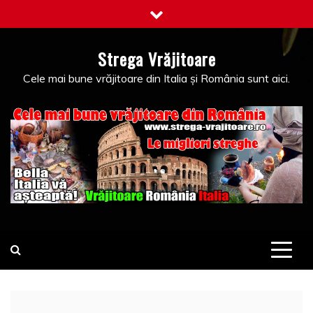
Skip
to
content
Strega Vrăjitoare
Cele mai bune vrăjitoare din Italia și România sunt aici.