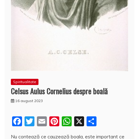
Spiritualitate
Celsus Aulus Cornelius despre boală
16 august 2023
F
T
E
Pi
W
X
P
a
w
m
nt
h
a
Nu contează ce cauzează boala, este important ce