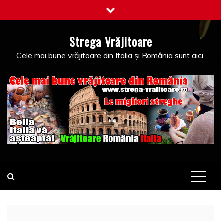
Skip
to
content
Strega Vrăjitoare
Cele mai bune vrăjitoare din Italia și România sunt aici.