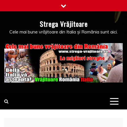
Skip
to
content
Strega Vrăjitoare
Cele mai bune vrăjitoare din Italia și România sunt aici.