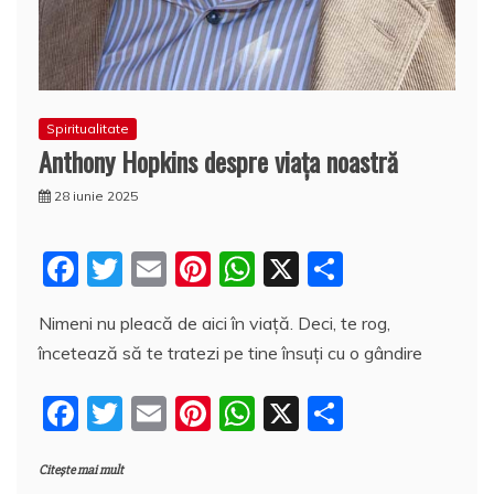
Spiritualitate
Anthony Hopkins despre viața noastră
28 iunie 2025
F
T
E
Pi
W
X
P
a
w
m
nt
h
a
Nimeni nu pleacă de aici în viață. Deci, te rog,
c
itt
ai
er
at
rt
încetează să te tratezi pe tine însuți cu o gândire
e
er
l
e
s
aj
b
st
A
e
F
T
E
Pi
W
X
P
o
p
a
a
w
m
nt
h
a
o
p
z
Citește mai mult
c
itt
ai
er
at
rt