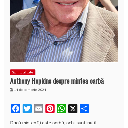
Spiritualitate
Anthony Hopkins despre mintea oarbă
14 decembrie 2024
F
T
E
Pi
W
X
P
a
w
m
nt
h
a
Dacă mintea îți este oarbă, ochii sunt inutili.
c
itt
ai
er
at
rt