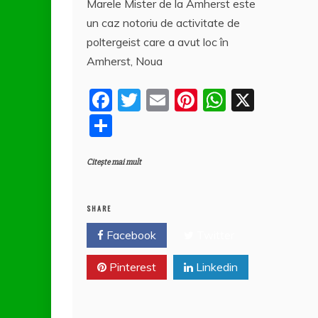
Marele Mister de la Amherst este
e
er
l
e
s
rt
un caz notoriu de activitate de
b
st
A
aj
poltergeist care a avut loc în
o
p
e
Amherst, Noua
o
p
a
F
T
E
Pi
W
X
k
z
a
w
m
nt
h
P
ă
c
itt
ai
er
at
a
e
er
l
e
s
Citește mai mult
rt
b
st
A
aj
o
p
e
SHARE
o
p
a
Facebook
Twitter
k
z
Pinterest
Linkedin
ă