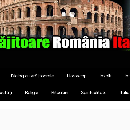
Dialog cu vrăjitoarele
Horoscop
Insolit
Int
outăți
Religie
Ritualuiri
Spiritualitate
Itali