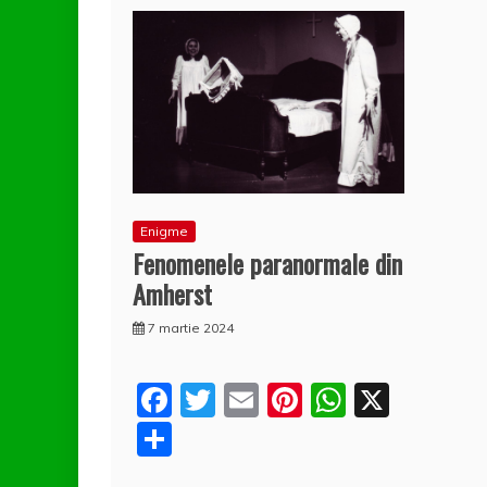
Enigme
Fenomenele paranormale din
Amherst
7 martie 2024
F
T
E
Pi
W
X
a
w
m
nt
h
P
c
itt
ai
er
at
a