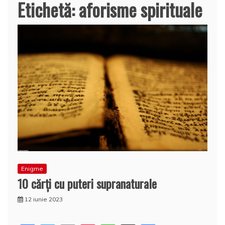
Etichetă:
aforisme spirituale
Enigme
10 cărţi cu puteri supranaturale
12 iunie 2023