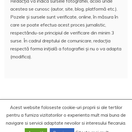
Redacția va indica sursele fotografiei, acolo unde
acestea se cunosc (autor, site, blog, platformă etc.).
Pozele și sursele sunt verificate, online, în măsura în
care se poate efectua acest proces jurnalistic,
respectându-se principiul de verificare din minim 3
surse. În cadrul dreptului de comunicare, redacția
respectă forma inițială a fotografiei și nu o va adapta
(modifica).
Acest website foloseste cookie-uri proprii si ale tertilor
Copyrights. © 2021 Segra Media
pentru a furniza vizitatorilor o experienta mult mai buna de
Proudly powered by WordPress
|
Theme: Recent News
navigare si servicii adaptate nevoilor si interesului fiecaruia.
by
Candid Themes
.