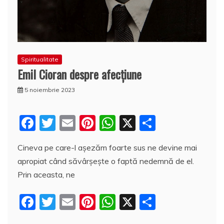
Spiritualitate
Emil Cioran despre afecțiune
5 noiembrie 2023
F
T
E
Pi
W
X
P
a
w
m
nt
h
a
Cineva pe care-l așezăm foarte sus ne devine mai
c
itt
ai
er
at
rt
apropiat când săvârșește o faptă nedemnă de el.
e
er
l
e
s
aj
Prin aceasta, ne
b
st
A
e
F
T
E
Pi
W
X
P
o
p
a
a
w
m
nt
h
a
o
p
z