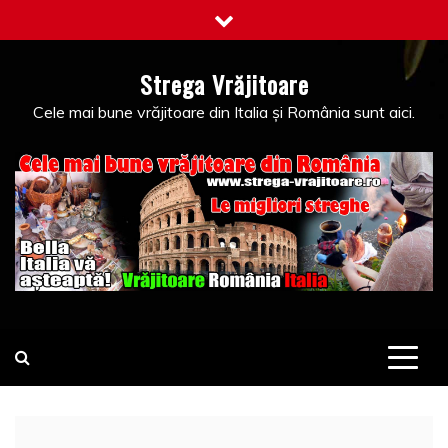
Skip
to
content
Strega Vrăjitoare
Cele mai bune vrăjitoare din Italia și România sunt aici.