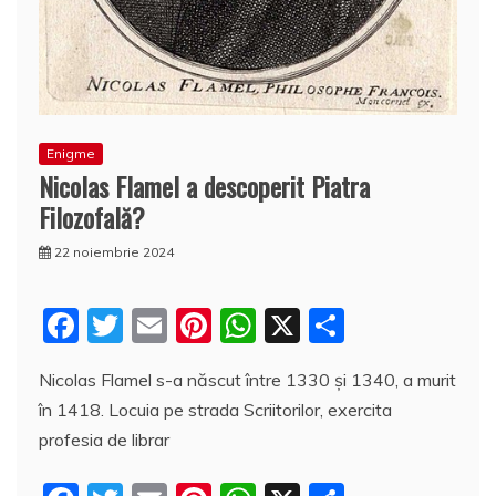
Enigme
Nicolas Flamel a descoperit Piatra
Filozofală?
22 noiembrie 2024
F
T
E
Pi
W
X
P
a
w
m
nt
h
a
Nicolas Flamel s-a născut între 1330 şi 1340, a murit
c
itt
ai
er
at
rt
în 1418. Locuia pe strada Scriitorilor, exercita
e
er
l
e
s
aj
profesia de librar
b
st
A
e