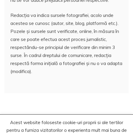
nu se vor aduce prejudicii persoanei respective.
Redacția va indica sursele fotografiei, acolo unde
acestea se cunosc (autor, site, blog, platformă etc.).
Pozele și sursele sunt verificate, online, în măsura în
care se poate efectua acest proces jurnalistic,
respectându-se principiul de verificare din minim 3
surse. În cadrul dreptului de comunicare, redacția
respectă forma inițială a fotografiei și nu o va adapta
(modifica).
Acest website foloseste cookie-uri proprii si ale tertilor
Copyrights. © 2021 Segra Media
pentru a furniza vizitatorilor o experienta mult mai buna de