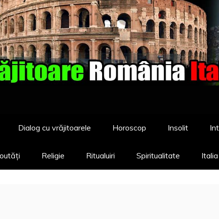
Dialog cu vrăjitoarele
Horoscop
Insolit
Int
outăți
Religie
Ritualuiri
Spiritualitate
Itali