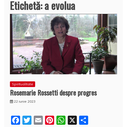
Etichetă:
a evolua
Spiritualitate
Rosemarie Rossetti despre progres
22 iunie 2023
F
T
E
Pi
W
X
P