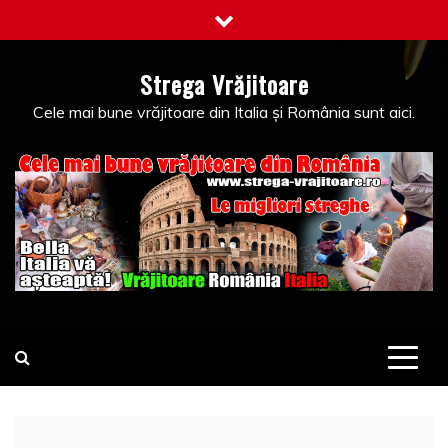
Skip
to
content
Strega Vrăjitoare
Cele mai bune vrăjitoare din Italia și România sunt aici.