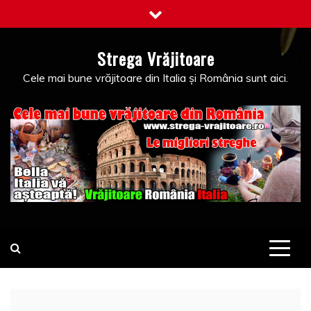
Skip
to
content
Strega Vrăjitoare
Cele mai bune vrăjitoare din Italia și România sunt aici.